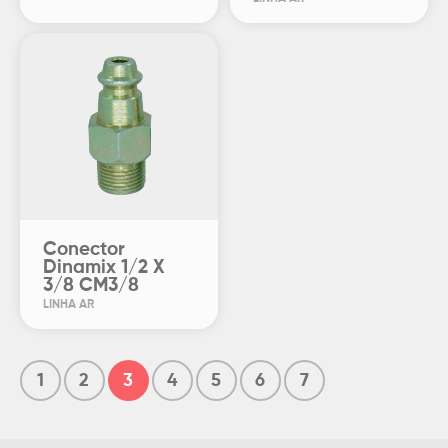
Conector
Dinamix 1/2 X
3/8 CM3/8
LINHA AR
1
2
3
4
5
6
7