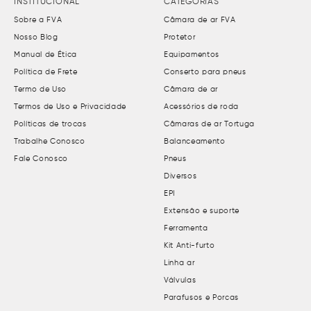
INSTITUCIONAL
CATEGORIAS
Sobre a FVA
Câmara de ar FVA
Nosso Blog
Protetor
Manual de Ética
Equipamentos
Política de Frete
Conserto para pneus
Termo de Uso
Câmara de ar
Termos de Uso e Privacidade
Acessórios de roda
Políticas de trocas
Câmaras de ar Tortuga
Trabalhe Conosco
Balanceamento
Fale Conosco
Pneus
Diversos
EPI
Extensão e suporte
Ferramenta
Kit Anti-furto
Linha ar
Válvulas
Parafusos e Porcas