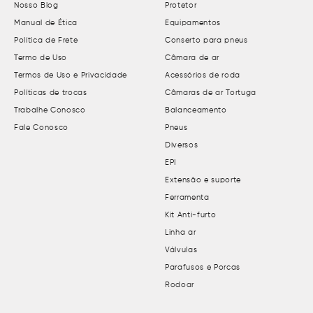
Nosso Blog
Protetor
Manual de Ética
Equipamentos
Política de Frete
Conserto para pneus
Termo de Uso
Câmara de ar
Termos de Uso e Privacidade
Acessórios de roda
Políticas de trocas
Câmaras de ar Tortuga
Trabalhe Conosco
Balanceamento
Fale Conosco
Pneus
Diversos
EPI
Extensão e suporte
Ferramenta
Kit Anti-furto
Linha ar
Válvulas
Parafusos e Porcas
Rodoar