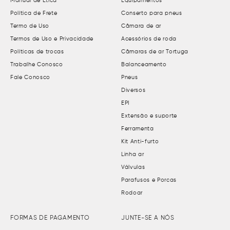
Manual de Ética
Equipamentos
Política de Frete
Conserto para pneus
Termo de Uso
Câmara de ar
Termos de Uso e Privacidade
Acessórios de roda
Políticas de trocas
Câmaras de ar Tortuga
Trabalhe Conosco
Balanceamento
Fale Conosco
Pneus
Diversos
EPI
Extensão e suporte
Ferramenta
Kit Anti-furto
Linha ar
Válvulas
Parafusos e Porcas
Rodoar
FORMAS DE PAGAMENTO
JUNTE-SE A NÓS