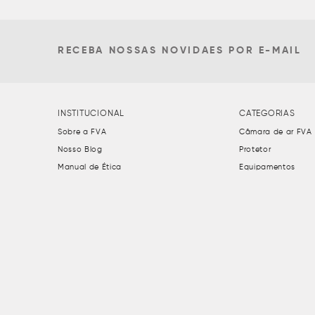
RECEBA NOSSAS NOVIDAES POR E-MAIL
INSTITUCIONAL
CATEGORIAS
Sobre a FVA
Câmara de ar FVA
Nosso Blog
Protetor
Manual de Ética
Equipamentos
Política de Frete
Conserto para pne
Termo de Uso
Câmara de ar
Termos de Uso e Privacidade
Acessórios de roda
Políticas de trocas
Câmaras de ar Tor
Trabalhe Conosco
Balanceamento
Fale Conosco
Pneus
Diversos
EPI